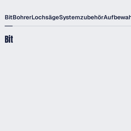
Bit
Bohrer
Lochsäge
Systemzubehör
Aufbewa
Bit