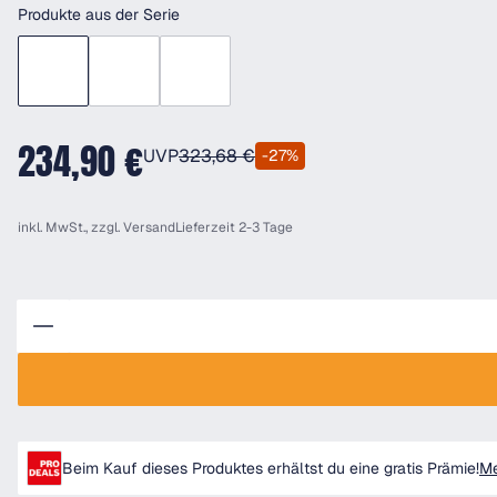
Produkte aus der Serie
234,90 €
UVP
323,68 €
-27%
inkl. MwSt., zzgl.
Versand
Lieferzeit 2-3 Tage
Anzahl
Beim Kauf dieses Produktes erhältst du eine gratis Prämie!
Me