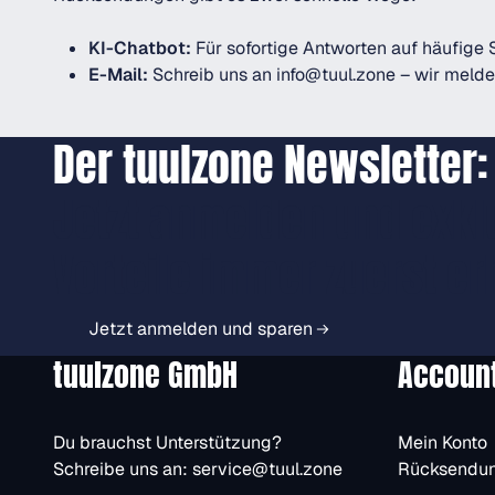
KI-Chatbot:
Für sofortige Antworten auf häufige 
E-Mail:
Schreib uns an
info@tuul.zone
– wir melden
Der tuulzone Newsletter:
Jetzt anmelden und exkl
Vorteile immer zuerst er
Jetzt anmelden und sparen
tuulzone GmbH
Accoun
Du brauchst Unterstützung?
Mein Konto
Schreibe uns an:
service@tuul.zone
Rücksendu