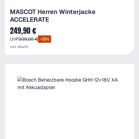
MASCOT Herren Winterjacke
ACCELERATE
249,90 €
Verkaufspreis:
UVP
309,00 €
-19%
inkl. MwSt.