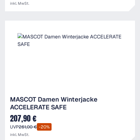
inkl. MwSt.
MASCOT Damen Winterjacke
ACCELERATE SAFE
207,90 €
Verkaufspreis:
UVP
261,00 €
-20%
inkl. MwSt.