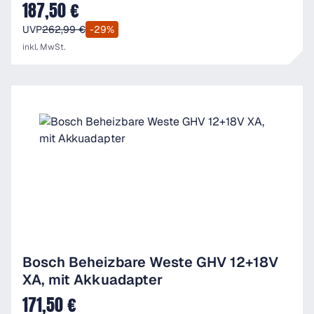
mit 1x Akku (12V 2.0 Ah)
187,50 €
Verkaufspreis:
UVP
262,99 €
-29%
inkl. MwSt.
Bosch Beheizbare Weste GHV 12+18V
XA, mit Akkuadapter
171,50 €
Verkaufspreis: