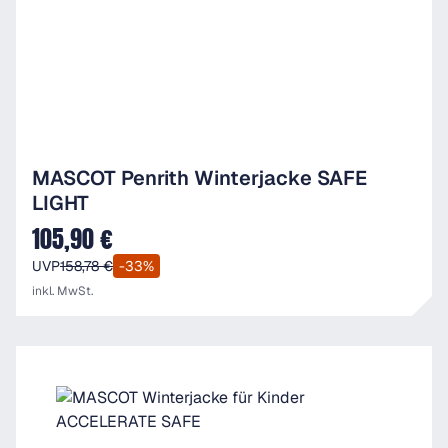
MASCOT Penrith Winterjacke SAFE
LIGHT
105,90 €
Verkaufspreis:
UVP
158,78 €
-33%
inkl. MwSt.