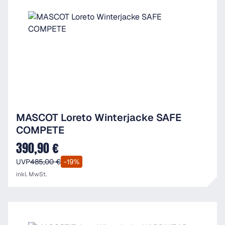
MASCOT Loreto Winterjacke SAFE
COMPETE
390,90 €
Verkaufspreis:
UVP
485,00 €
-19%
inkl. MwSt.