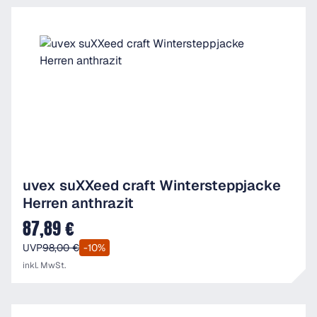
uvex suXXeed craft Wintersteppjacke
Herren anthrazit
87,89 €
Verkaufspreis:
UVP
98,00 €
-10%
inkl. MwSt.