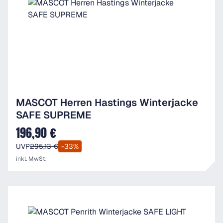
MASCOT Herren Hastings Winterjacke
SAFE SUPREME
196,90 €
Verkaufspreis:
UVP
295,13 €
-33%
inkl. MwSt.