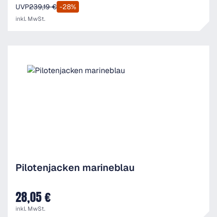
UVP
239,19 €
-28%
inkl. MwSt.
Pilotenjacken marineblau
28,05 €
UVP
inkl. MwSt.