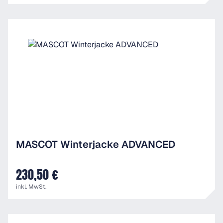
MASCOT Winterjacke ADVANCED
230,50 €
UVP
inkl. MwSt.