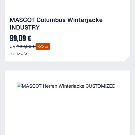
MASCOT Columbus Winterjacke
INDUSTRY
99,09 €
Verkaufspreis:
UVP
129,00 €
-23%
inkl. MwSt.