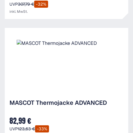
UVP
307,79 €
-32%
inkl. MwSt.
MASCOT Thermojacke ADVANCED
82,99 €
Verkaufspreis:
UVP
123,63 €
-33%