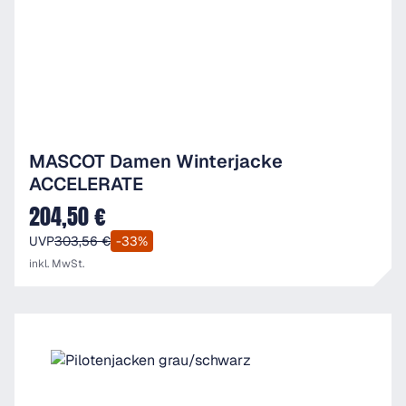
MASCOT Damen Winterjacke
ACCELERATE
204,50 €
Verkaufspreis:
UVP
303,56 €
-33%
inkl. MwSt.