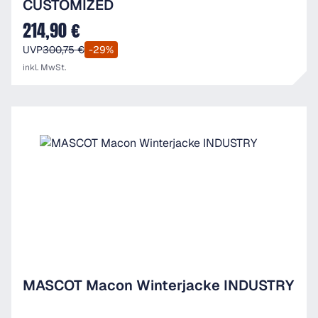
CUSTOMIZED
214,90 €
Verkaufspreis:
UVP
300,75 €
-29%
inkl. MwSt.
MASCOT Macon Winterjacke INDUSTRY