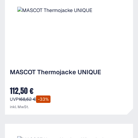
MASCOT Thermojacke UNIQUE
112,50 €
Verkaufspreis:
UVP
168,62 €
-33%
inkl. MwSt.