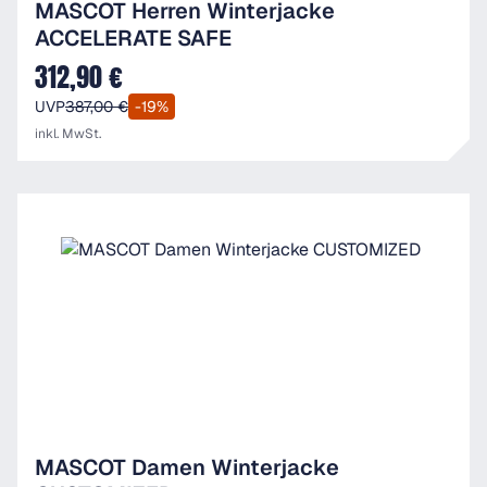
MASCOT Herren Winterjacke
ACCELERATE SAFE
312,90 €
Verkaufspreis:
UVP
387,00 €
-19%
inkl. MwSt.
MASCOT Damen Winterjacke