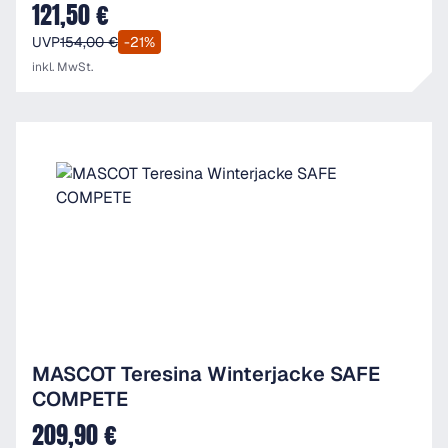
121,50 €
Verkaufspreis:
UVP
154,00 €
-21%
inkl. MwSt.
MASCOT Teresina Winterjacke SAFE
COMPETE
209,90 €
Verkaufspreis: