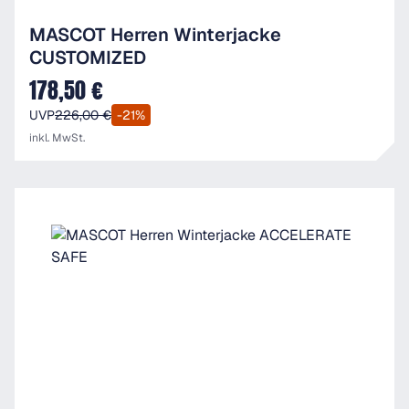
MASCOT Herren Winterjacke
CUSTOMIZED
178,50 €
Verkaufspreis:
UVP
226,00 €
-21%
inkl. MwSt.