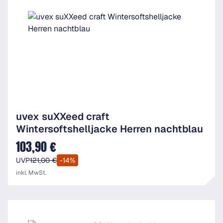
uvex suXXeed craft
Wintersoftshelljacke Herren nachtblau
103,90 €
Verkaufspreis:
UVP
121,00 €
-14%
inkl. MwSt.