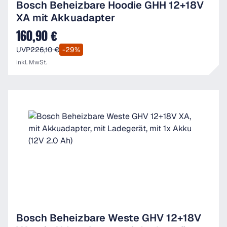
Bosch Beheizbare Hoodie GHH 12+18V
XA mit Akkuadapter
160,90 €
Verkaufspreis:
UVP
226,10 €
-29%
inkl. MwSt.
Bosch Beheizbare Weste GHV 12+18V