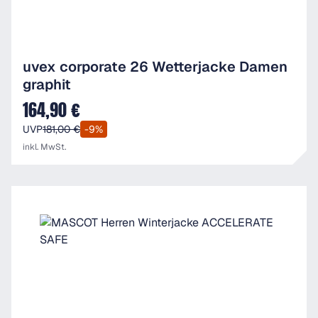
uvex corporate 26 Wetterjacke Damen
graphit
164,90 €
Verkaufspreis:
UVP
181,00 €
-9%
inkl. MwSt.