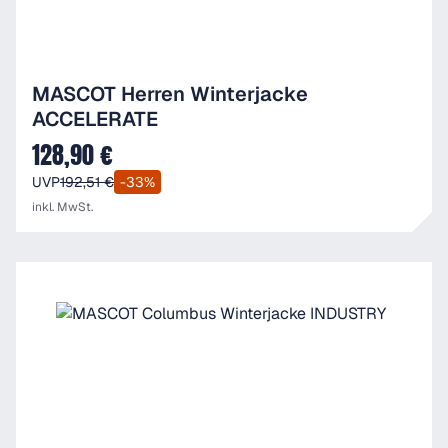
MASCOT Herren Winterjacke
ACCELERATE
128,90 €
Verkaufspreis:
UVP
192,51 €
-33%
inkl. MwSt.