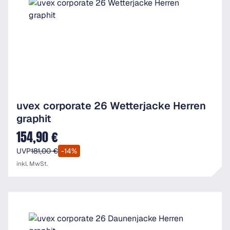
uvex corporate 26 Wetterjacke Herren
graphit
154,90 €
Verkaufspreis:
UVP
181,00 €
-14%
inkl. MwSt.