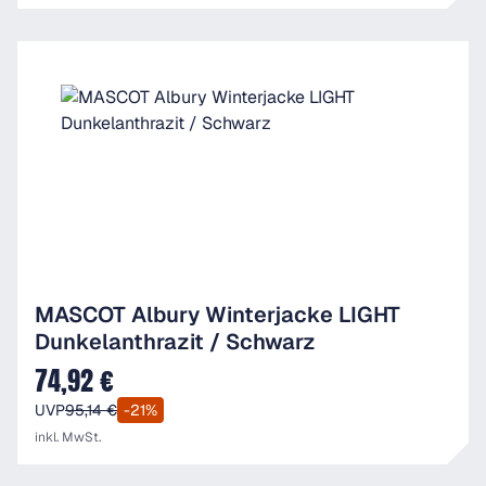
MASCOT Albury Winterjacke LIGHT
Dunkelanthrazit / Schwarz
74,92 €
Verkaufspreis:
UVP
95,14 €
-21%
inkl. MwSt.