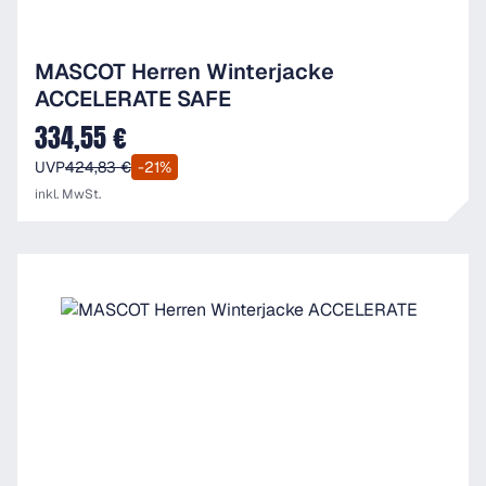
MASCOT Herren Winterjacke
ACCELERATE SAFE
334,55 €
Verkaufspreis:
UVP
424,83 €
-21%
inkl. MwSt.