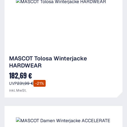
MASCOT Tolosa Winterjacke
HARDWEAR
182,69 €
Verkaufspreis:
UVP
231,99 €
-21%
inkl. MwSt.