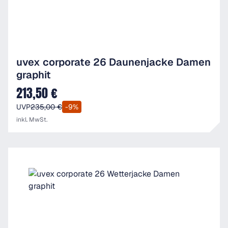
uvex corporate 26 Daunenjacke Damen
graphit
213,50 €
Verkaufspreis:
UVP
235,00 €
-9%
inkl. MwSt.