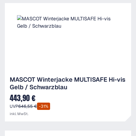
MASCOT Winterjacke MULTISAFE Hi-vis
Gelb / Schwarzblau
443,90 €
Verkaufspreis:
UVP
646,55 €
-31%
inkl. MwSt.