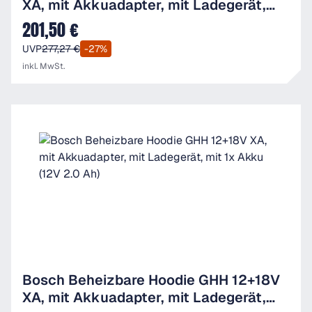
XA, mit Akkuadapter, mit Ladegerät,
mit 1x Akku (12V 2.0 Ah)
201,50 €
Verkaufspreis:
UVP
277,27 €
-27%
inkl. MwSt.
Bosch Beheizbare Hoodie GHH 12+18V
XA, mit Akkuadapter, mit Ladegerät,