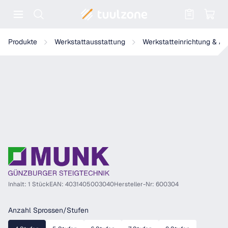
Warenkorb enthält 0 Positionen. Der
Munk Zweiter Handlauf für Treppe 45°
Produkte
Werkstattausstattung
Werkstatteinrichtung & A
Inhalt: 1 Stück
EAN: 4031405003040
Hersteller-Nr: 600304
auswählen
Anzahl Sprossen/Stufen