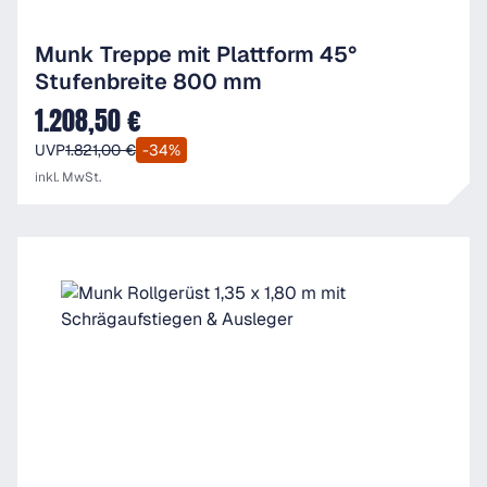
Munk Treppe mit Plattform 45°
Stufenbreite 800 mm
1.208,50 €
Verkaufspreis:
UVP
1.821,00 €
-34%
inkl. MwSt.