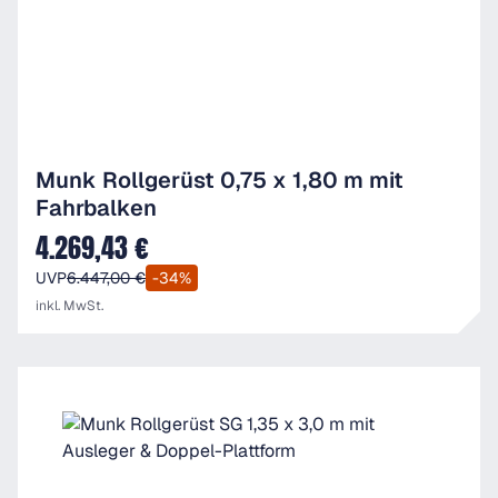
Munk Rollgerüst 0,75 x 1,80 m mit
Fahrbalken
4.269,43 €
Verkaufspreis:
UVP
6.447,00 €
-34%
inkl. MwSt.