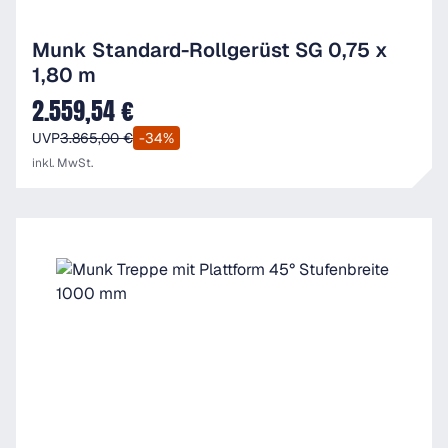
Munk Standard-Rollgerüst SG 0,75 x
1,80 m
2.559,54 €
Verkaufspreis:
UVP
3.865,00 €
-34%
inkl. MwSt.