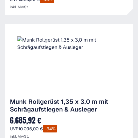
inkl. MwSt.
Munk Rollgerüst 1,35 x 3,0 m mit
Schrägaufstiegen & Ausleger
6.685,92 €
Verkaufspreis:
UVP
10.096,00 €
-34%
inkl. MwSt.