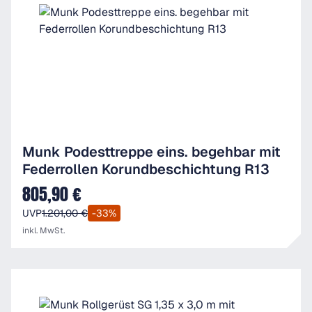
Munk Podesttreppe eins. begehbar mit
Federrollen Korundbeschichtung R13
805,90 €
Verkaufspreis:
UVP
1.201,00 €
-33%
inkl. MwSt.