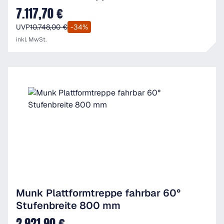
7.117,70 €
Verkaufspreis:
UVP
10.748,00 €
-34%
inkl. MwSt.
Munk Plattformtreppe fahrbar 60°
Stufenbreite 800 mm
2.921,90 €
Verkaufspreis: