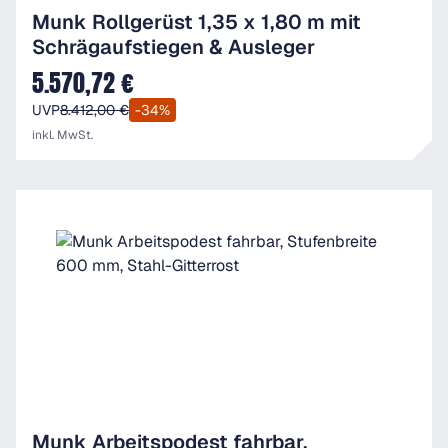
Munk Rollgerüst 1,35 x 1,80 m mit
Schrägaufstiegen & Ausleger
5.570,72 €
Verkaufspreis:
UVP
8.412,00 €
-34%
inkl. MwSt.
Munk Arbeitspodest fahrbar,