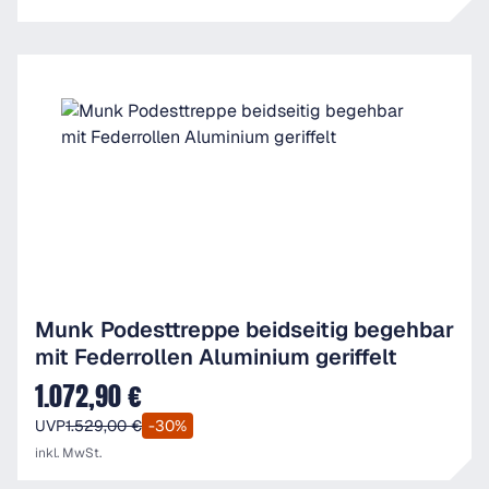
Munk Podesttreppe beidseitig begehbar
mit Federrollen Aluminium geriffelt
1.072,90 €
Verkaufspreis:
UVP
1.529,00 €
-30%
inkl. MwSt.