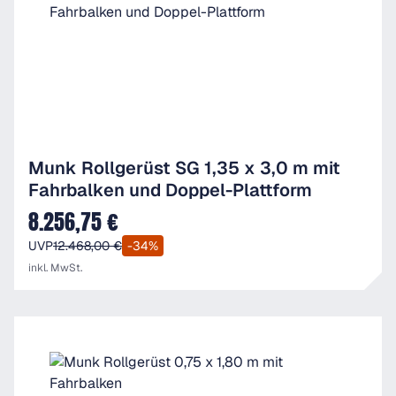
Munk Rollgerüst SG 1,35 x 3,0 m mit
Fahrbalken und Doppel-Plattform
8.256,75 €
Verkaufspreis:
UVP
12.468,00 €
-34%
inkl. MwSt.