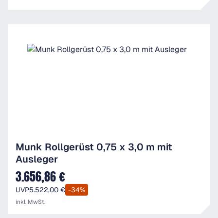
Munk Rollgerüst 0,75 x 3,0 m mit
Ausleger
3.656,86 €
Verkaufspreis:
UVP
5.522,00 €
-34%
inkl. MwSt.