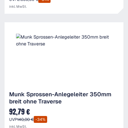
inkl. MwSt.
Munk Sprossen-Anlegeleiter 350mm
breit ohne Traverse
92,79 €
Verkaufspreis:
UVP
140,00 €
-34%
inkl. MwSt.