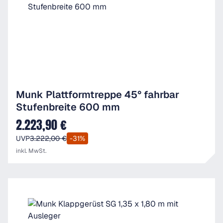
Munk Plattformtreppe 45° fahrbar
Stufenbreite 600 mm
2.223,90 €
Verkaufspreis:
UVP
3.222,00 €
-31%
inkl. MwSt.