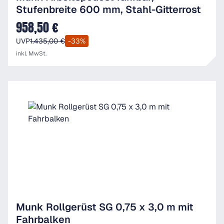
Stufenbreite 600 mm, Stahl-Gitterrost
958,50 €
Verkaufspreis:
UVP
1.435,00 €
-33%
inkl. MwSt.
Munk Rollgerüst SG 0,75 x 3,0 m mit
Fahrbalken