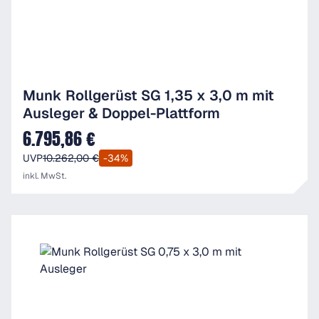
Munk Rollgerüst SG 1,35 x 3,0 m mit
Ausleger & Doppel-Plattform
6.795,86 €
Verkaufspreis:
UVP
10.262,00 €
-34%
inkl. MwSt.