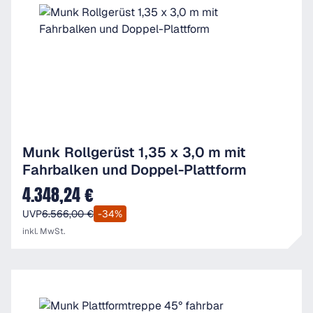
Munk Rollgerüst 1,35 x 3,0 m mit
Fahrbalken und Doppel-Plattform
4.348,24 €
Verkaufspreis:
UVP
6.566,00 €
-34%
inkl. MwSt.