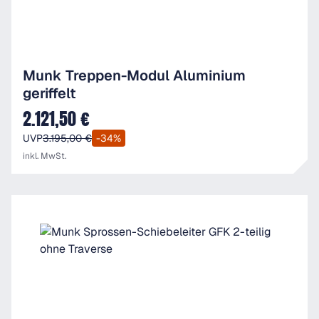
Munk Treppen-Modul Aluminium
geriffelt
2.121,50 €
Verkaufspreis:
UVP
3.195,00 €
-34%
inkl. MwSt.