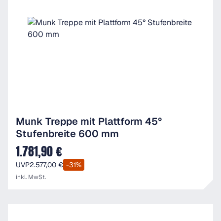
Munk Treppe mit Plattform 45°
Stufenbreite 600 mm
1.781,90 €
Verkaufspreis:
UVP
2.577,00 €
-31%
inkl. MwSt.