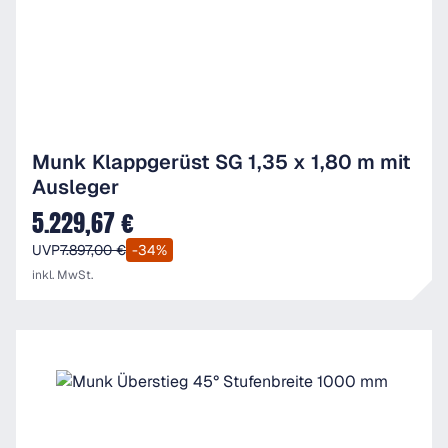
Munk Klappgerüst SG 1,35 x 1,80 m mit
Ausleger
5.229,67 €
Verkaufspreis:
UVP
7.897,00 €
-34%
inkl. MwSt.