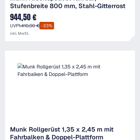
Stufenbreite 800 mm, Stahl-Gitterrost
944,50 €
Verkaufspreis:
UVP
1.410,00 €
-33%
inkl. MwSt.
Munk Rollgerüst 1,35 x 2,45 m mit
Fahrbalken & Doppel-Plattform