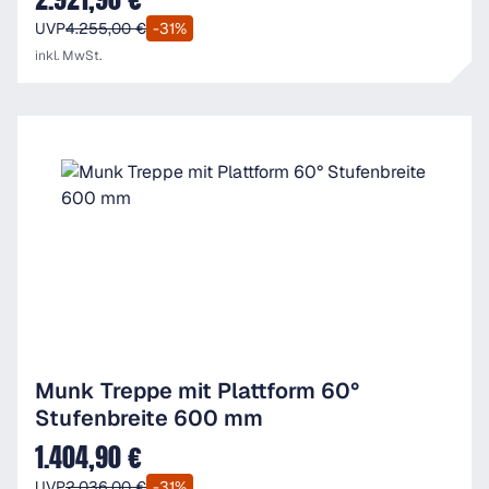
UVP
4.255,00 €
-31%
inkl. MwSt.
Munk Treppe mit Plattform 60°
Stufenbreite 600 mm
1.404,90 €
Verkaufspreis:
UVP
2.036,00 €
-31%