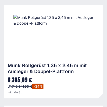
Munk Rollgerüst 1,35 x 2,45 m mit
Ausleger & Doppel-Plattform
8.305,09 €
Verkaufspreis:
UVP
12.541,00 €
-34%
inkl. MwSt.