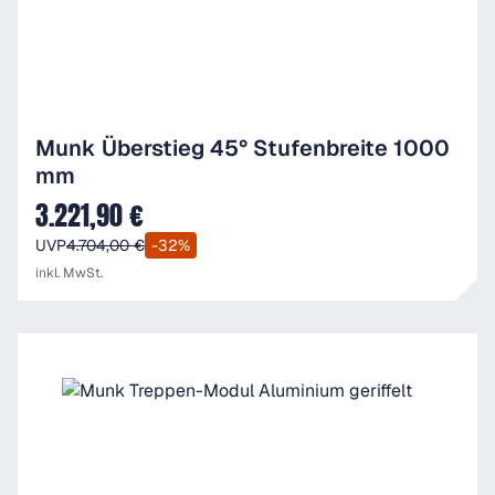
Munk Überstieg 45° Stufenbreite 1000
mm
3.221,90 €
Verkaufspreis:
UVP
4.704,00 €
-32%
inkl. MwSt.