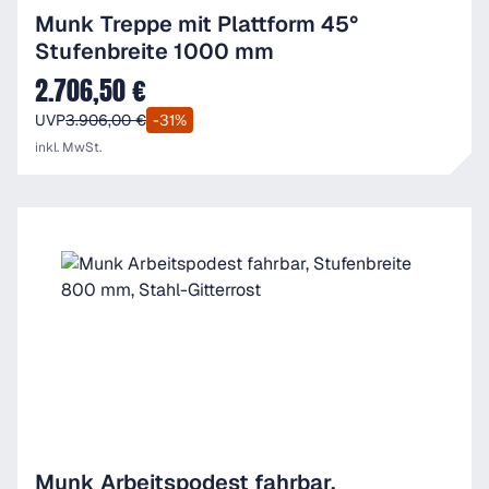
Munk Treppe mit Plattform 45°
Stufenbreite 1000 mm
2.706,50 €
Verkaufspreis:
UVP
3.906,00 €
-31%
inkl. MwSt.
Munk Arbeitspodest fahrbar,