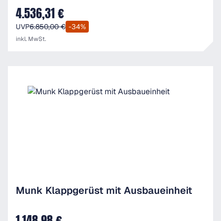
4.536,31 €
Verkaufspreis:
UVP
6.850,00 €
-34%
inkl. MwSt.
Munk Klappgerüst mit Ausbaueinheit
1.148,98 €
Verkaufspreis: