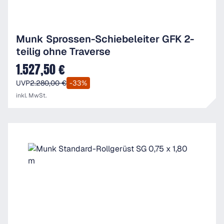
Munk Sprossen-Schiebeleiter GFK 2-
teilig ohne Traverse
1.527,50 €
Verkaufspreis:
UVP
2.280,00 €
-33%
inkl. MwSt.