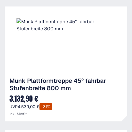
Munk Plattformtreppe 45° fahrbar
Stufenbreite 800 mm
3.132,90 €
Verkaufspreis:
UVP
4.539,00 €
-31%
inkl. MwSt.