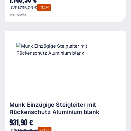
UVP
1.735,00 €
-34%
inkl. MwSt.
Munk Einzügige Steigleiter mit
Rückenschutz Aluminium blank
931,90 €
Verkaufspreis:
UVP
1.328,00 €
-30%