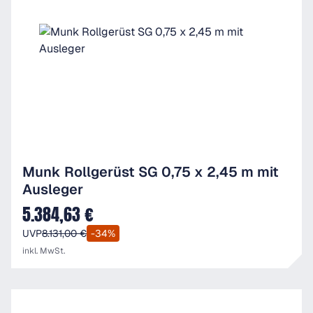
Munk Rollgerüst SG 0,75 x 2,45 m mit
Ausleger
5.384,63 €
Verkaufspreis:
UVP
8.131,00 €
-34%
inkl. MwSt.