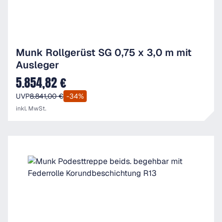
Munk Rollgerüst SG 0,75 x 3,0 m mit
Ausleger
5.854,82 €
Verkaufspreis:
UVP
8.841,00 €
-34%
inkl. MwSt.