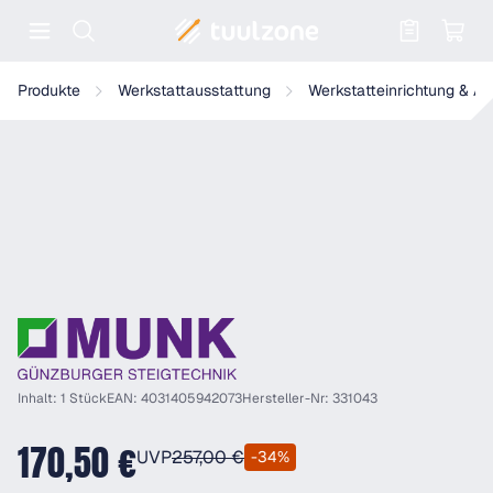
Warenkorb enthält 0 Positionen. Der
Munk Verbindungsteil für Gleispodeste
Produkte
Werkstattausstattung
Werkstatteinrichtung & A
Inhalt: 1 Stück
EAN: 4031405942073
Hersteller-Nr: 331043
170,50 €
UVP
257,00 €
-34%