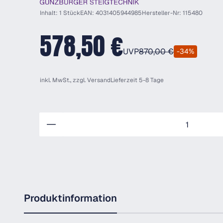
Inhalt: 1 Stück
EAN: 4031405944985
Hersteller-Nr: 115480
578,50 €
UVP
870,00 €
-34%
inkl. MwSt., zzgl.
Versand
Lieferzeit 5-8 Tage
Anzahl
Produktinformation