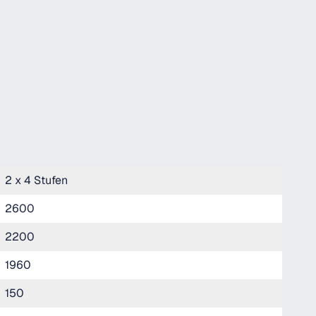
2 x 4 Stufen
2600
2200
1960
150