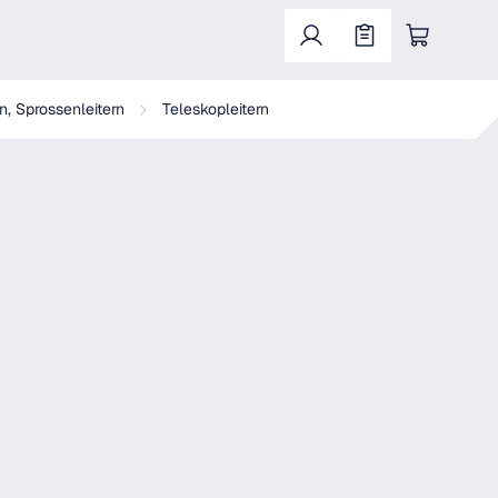
Warenkorb enthält 0 Positionen. Der Gesa
n, Sprossenleitern
Teleskopleitern