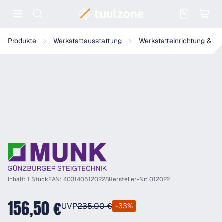
Warenkorb enthält 0 Positionen. Der
Munk Stufen-Glasreinigerleiter Mittelteil
Produkte
Werkstattausstattung
Werkstatteinrichtung & A
Inhalt: 1 Stück
EAN: 4031405120228
Hersteller-Nr: 012022
156,50 €
UVP
235,00 €
-33%