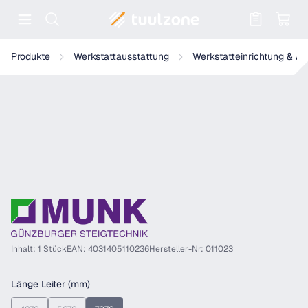
Warenkorb enthält 0 Positionen. Der
Munk Sprossen-Glasreinigerleiter Satz mit nivello®-Traverse
Produkte
Werkstattausstattung
Werkstatteinrichtung & A
Inhalt: 1 Stück
EAN: 4031405110236
Hersteller-Nr: 011023
auswählen
Länge Leiter (mm)