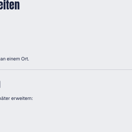
eiten
 an einem Ort.
n
päter erweitern: