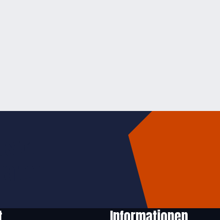
usive
halten.
t
Informationen