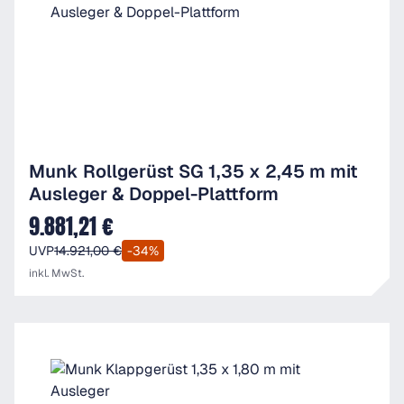
Munk Rollgerüst SG 1,35 x 2,45 m mit
Ausleger & Doppel-Plattform
9.881,21 €
Verkaufspreis:
UVP
14.921,00 €
-34%
inkl. MwSt.