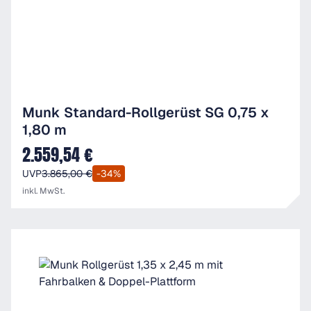
Munk Standard-Rollgerüst SG 0,75 x
1,80 m
2.559,54 €
Verkaufspreis:
UVP
3.865,00 €
-34%
inkl. MwSt.