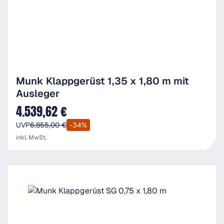
Munk Klappgerüst 1,35 x 1,80 m mit
Ausleger
4.539,62 €
Verkaufspreis:
UVP
6.855,00 €
-34%
inkl. MwSt.