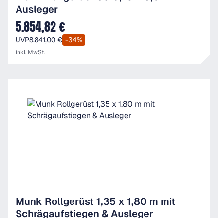
Ausleger
5.854,82 €
Verkaufspreis:
UVP
8.841,00 €
-34%
inkl. MwSt.
Munk Rollgerüst 1,35 x 1,80 m mit
Schrägaufstiegen & Ausleger