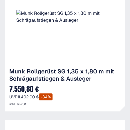
Munk Rollgerüst SG 1,35 x 1,80 m mit
Schrägaufstiegen & Ausleger
7.550,80 €
Verkaufspreis:
UVP
11.402,00 €
-34%
inkl. MwSt.