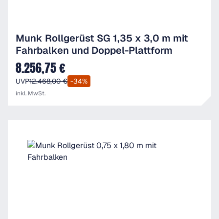
Munk Rollgerüst SG 1,35 x 3,0 m mit
Fahrbalken und Doppel-Plattform
8.256,75 €
Verkaufspreis:
UVP
12.468,00 €
-34%
inkl. MwSt.