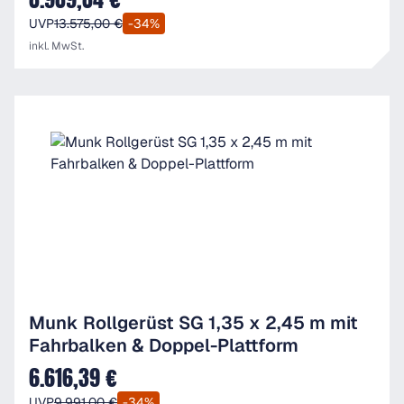
UVP
13.575,00 €
-34%
inkl. MwSt.
Munk Rollgerüst SG 1,35 x 2,45 m mit
Fahrbalken & Doppel-Plattform
6.616,39 €
Verkaufspreis:
UVP
9.991,00 €
-34%