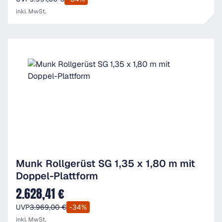
inkl. MwSt.
Munk Rollgerüst SG 1,35 x 1,80 m mit
Doppel-Plattform
2.628,41 €
Verkaufspreis:
UVP
3.969,00 €
-34%
inkl. MwSt.