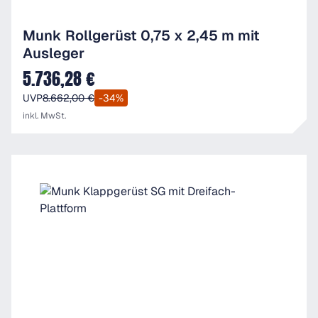
Munk Rollgerüst 0,75 x 2,45 m mit
Ausleger
5.736,28 €
Verkaufspreis:
UVP
8.662,00 €
-34%
inkl. MwSt.