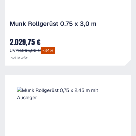
Munk Rollgerüst 0,75 x 3,0 m
2.029,75 €
Verkaufspreis:
UVP
3.065,00 €
-34%
inkl. MwSt.