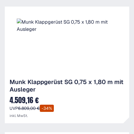
Munk Klappgerüst SG 0,75 x 1,80 m mit
Ausleger
4.509,16 €
Verkaufspreis:
UVP
6.809,00 €
-34%
inkl. MwSt.