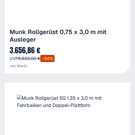
Munk Rollgerüst 0,75 x 3,0 m mit
Ausleger
3.656,86 €
Verkaufspreis:
UVP
5.522,00 €
-34%
inkl. MwSt.