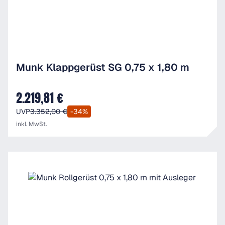
Munk Klappgerüst SG 0,75 x 1,80 m
2.219,81 €
Verkaufspreis:
UVP
3.352,00 €
-34%
inkl. MwSt.