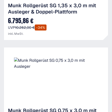
Munk Rollgerüst SG 1,35 x 3,0 m mit
Ausleger & Doppel-Plattform
6.795,86 €
Verkaufspreis:
UVP
10.262,00 €
-34%
inkl. MwSt.
Munk Rollgerüst SG 0,75 x 3,0 m mit