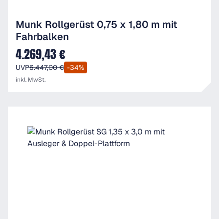
Munk Rollgerüst 0,75 x 1,80 m mit
Fahrbalken
4.269,43 €
Verkaufspreis:
UVP
6.447,00 €
-34%
inkl. MwSt.