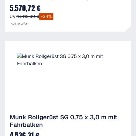
5.570,72 €
Verkaufspreis:
UVP
8.412,00 €
-34%
inkl. MwSt.
Munk Rollgerüst SG 0,75 x 3,0 m mit
Fahrbalken
4.536,31 €
Verkaufspreis: