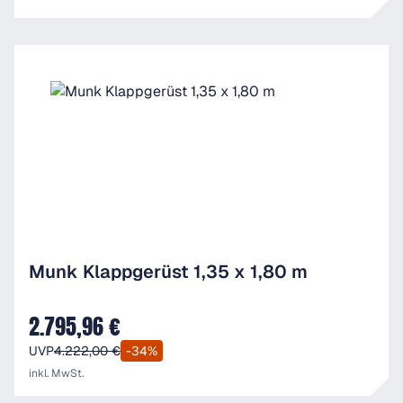
Munk Klappgerüst 1,35 x 1,80 m
2.795,96 €
Verkaufspreis:
UVP
4.222,00 €
-34%
inkl. MwSt.