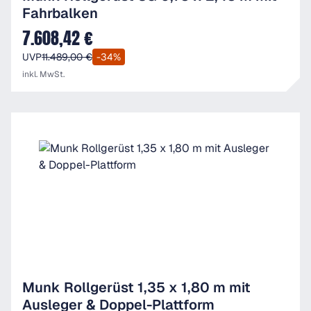
Fahrbalken
7.608,42 €
Verkaufspreis:
UVP
11.489,00 €
-34%
inkl. MwSt.
Munk Rollgerüst 1,35 x 1,80 m mit
Ausleger & Doppel-Plattform