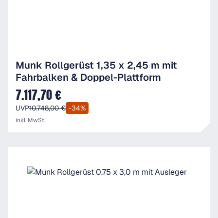
Munk Rollgerüst 1,35 x 2,45 m mit
Fahrbalken & Doppel-Plattform
7.117,70 €
Verkaufspreis:
UVP
10.748,00 €
-34%
inkl. MwSt.