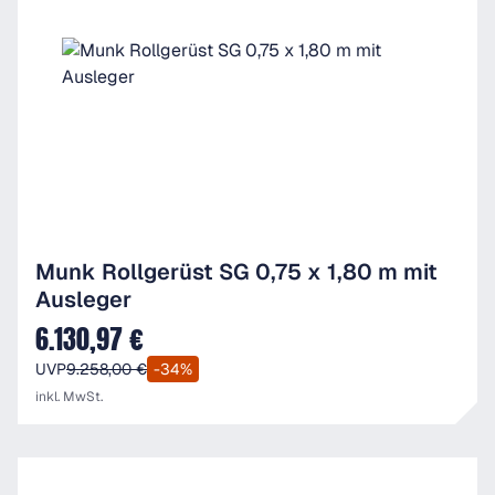
Munk Rollgerüst SG 0,75 x 1,80 m mit
Ausleger
6.130,97 €
Verkaufspreis:
UVP
9.258,00 €
-34%
inkl. MwSt.