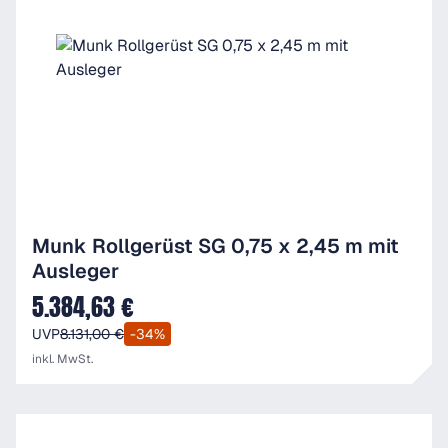
Munk Rollgerüst SG 0,75 x 2,45 m mit
Ausleger
5.384,63 €
Verkaufspreis:
UVP
8.131,00 €
-34%
inkl. MwSt.