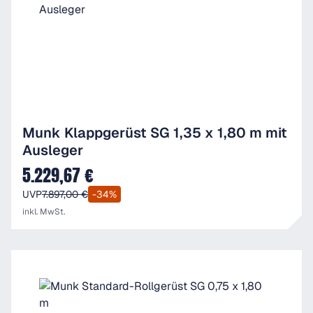
Munk Klappgerüst SG 1,35 x 1,80 m mit
Ausleger
5.229,67 €
Verkaufspreis:
UVP
7.897,00 €
-34%
inkl. MwSt.