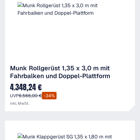
Munk Rollgerüst 1,35 x 3,0 m mit
Fahrbalken und Doppel-Plattform
4.348,24 €
Verkaufspreis:
UVP
6.566,00 €
-34%
inkl. MwSt.