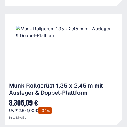
Munk Rollgerüst 1,35 x 2,45 m mit
Ausleger & Doppel-Plattform
8.305,09 €
Verkaufspreis:
UVP
12.541,00 €
-34%
inkl. MwSt.