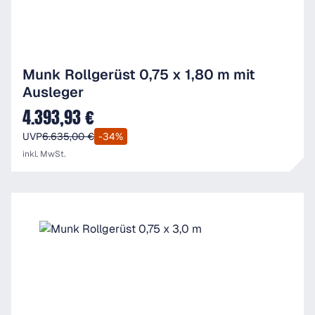
Munk Rollgerüst 0,75 x 1,80 m mit
Ausleger
4.393,93 €
Verkaufspreis:
UVP
6.635,00 €
-34%
inkl. MwSt.