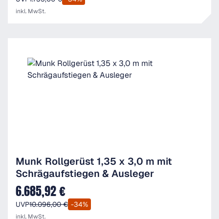
inkl. MwSt.
Munk Rollgerüst 1,35 x 3,0 m mit
Schrägaufstiegen & Ausleger
6.685,92 €
Verkaufspreis:
UVP
10.096,00 €
-34%
inkl. MwSt.