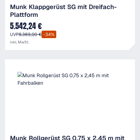
Munk Klappgerüst SG mit Dreifach-
Plattform
5.542,24 €
Verkaufspreis:
UVP
8.369,00 €
-34%
inkl. MwSt.
Munk Rollgerüst SG 0,75 x 2,45 m mit