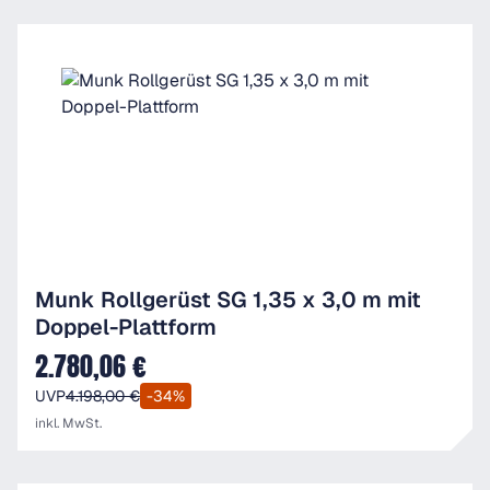
Munk Rollgerüst SG 1,35 x 3,0 m mit
Doppel-Plattform
2.780,06 €
Verkaufspreis:
UVP
4.198,00 €
-34%
inkl. MwSt.