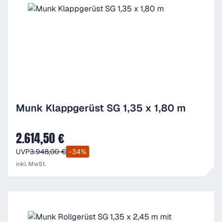
Munk Klappgerüst SG 1,35 x 1,80 m
2.614,50 €
Verkaufspreis:
UVP
3.948,00 €
-34%
inkl. MwSt.