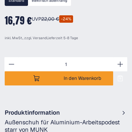
Standard
elektrisch ableitfähig
16,79 €
UVP
22,00 €
-24%
inkl. MwSt., zzgl.
Versand
Lieferzeit 5-8 Tage
Anzahl
In den Warenkorb
Produktinformation
Außenschuh für Aluminium-Arbeitspodest
starr von MUNK