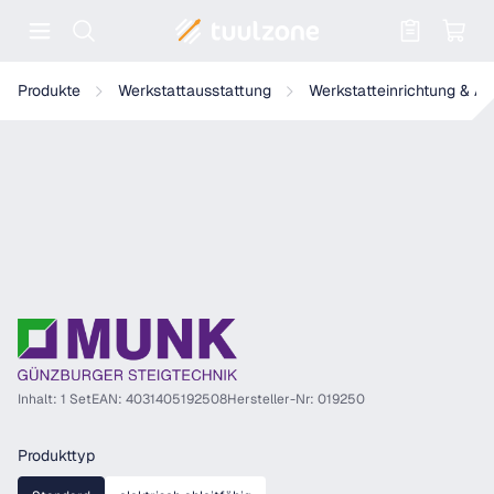
Warenkorb enthält 0 Positionen. Der
Munk Außenschuh für Aluminium-Arbeitspodest starr
Produkte
Werkstattausstattung
Werkstatteinrichtung & A
Inhalt: 1 Set
EAN: 4031405192508
Hersteller-Nr: 019250
auswählen
Produkttyp