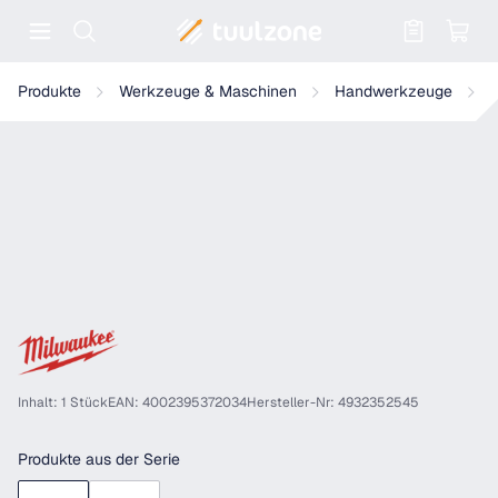
Warenkorb enthält 0 Positionen. Der
Milwaukee - SCHLAGNUSS SHOCKWAVE M8/13.0X65MM - 4932
Produkte
Werkzeuge & Maschinen
Handwerkzeuge
S
Inhalt: 1 Stück
EAN: 4002395372034
Hersteller-Nr: 4932352545
Produkte aus der Serie