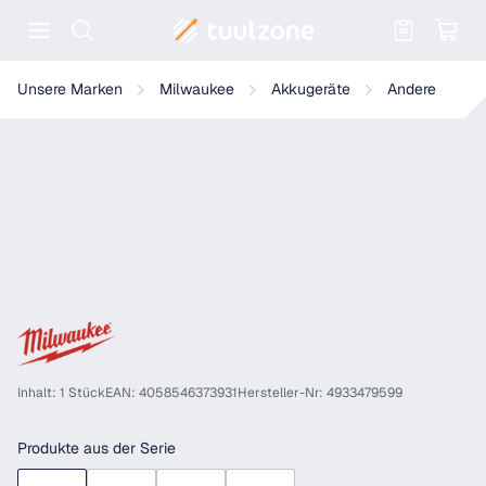
Warenkorb enthält 0 Positionen. Der
Milwaukee FUEL Akku-Betonrüttler M18 FCVN24-0
Unsere Marken
Milwaukee
Akkugeräte
Andere
Inhalt: 1 Stück
EAN: 4058546373931
Hersteller-Nr: 4933479599
Produkte aus der Serie