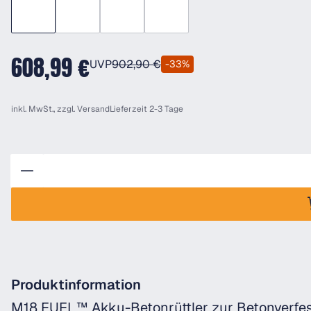
608,99 €
UVP
902,90 €
-33%
inkl. MwSt., zzgl.
Versand
Lieferzeit 2-3 Tage
Anzahl
Produktinformation
M18 FUEL™ Akku-Betonrüttler zur Betonverfes