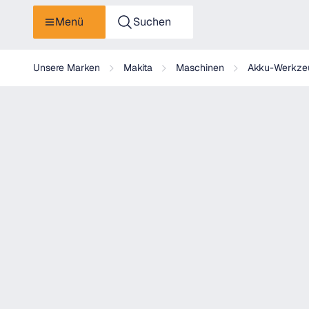
Menü
Suchen
Makita Akku-Pendelhubstichsäge - JV102DZ
Unsere Marken
Makita
Maschinen
Akku-Werkze