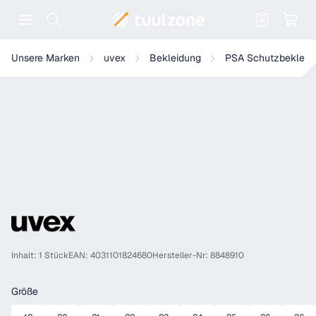
Warenkorb enthält 0 Positionen. Der
uvex suXXeed ESD Damen Bundhose graphit
Unsere Marken
uvex
Bekleidung
PSA Schutzbekleid
Inhalt: 1 Stück
EAN: 4031101824680
Hersteller-Nr: 8848910
auswählen
Größe