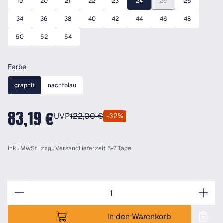
19
20
21
22
23
24
25
26
(Diese Option ist zurzeit
34
36
38
40
42
44
46
48
50
52
54
auswählen
Farbe
graphit
nachtblau
83,19 €
UVP
122,00 €
-32%
inkl. MwSt., zzgl.
Versand
Lieferzeit 5-7 Tage
Anzahl
In den Warenkorb