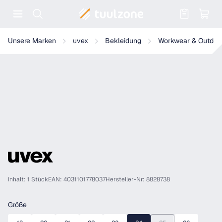
Warenkorb enthält 0 Positionen. Der
uvex suXXeed Damen Hose slim fit
Unsere Marken
uvex
Bekleidung
Workwear & Outdoo
Inhalt: 1 Stück
EAN: 4031101778037
Hersteller-Nr: 8828738
auswählen
Größe