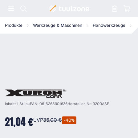
Warenkorb enthält 0 Positionen. Der
Xuron 9200ASF Micro-Shear Seitenschneider spitzer Kopf mit ESD g
Produkte
Werkzeuge & Maschinen
Handwerkzeuge
V
Inhalt: 1 Stück
EAN: 0615265901636
Hersteller-Nr: 9200ASF
21,04 €
UVP
35,00 €
-40%