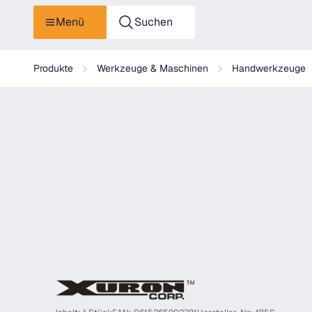
Menü
Suchen
Xuron 485S Xuro-Grip Flachzange mit Verzahnung
Produkte
Werkzeuge & Maschinen
Handwerkzeuge