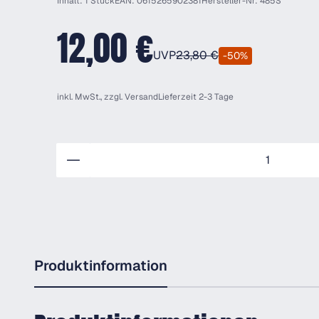
Inhalt: 1 Stück
EAN: 0615265902381
Hersteller-Nr: 485S
12,00 €
UVP
23,80 €
-50%
inkl. MwSt., zzgl.
Versand
Lieferzeit 2-3 Tage
Anzahl
Produktinformation