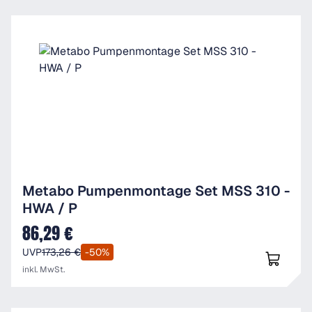
Metabo Pumpenmontage Set MSS 310 -
HWA / P
86,29 €
Verkaufspreis:
UVP
173,26 €
-50%
inkl. MwSt.