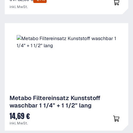
inkl. MwSt.
Metabo Filtereinsatz Kunststoff
waschbar 1 1/4" + 1 1/2" lang
14,69 €
UVP
inkl. MwSt.