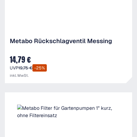
Metabo Rückschlagventil Messing
14,79 €
Verkaufspreis:
UVP
19,75 €
-25%
inkl. MwSt.