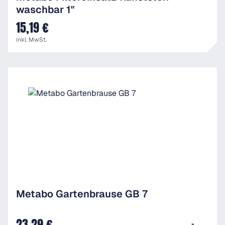
waschbar 1"
15,19 €
UVP
inkl. MwSt.
Metabo Gartenbrause GB 7
23,29 €
UVP