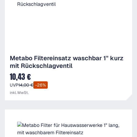
Metabo Filtereinsatz waschbar 1" kurz
mit Rückschlagventil
10,43 €
Verkaufspreis:
UVP
14,00 €
-26%
inkl. MwSt.