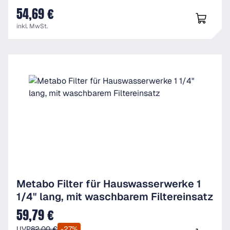
54,69 €
UVP
inkl. MwSt.
Metabo Filter für Hauswasserwerke 1
1/4" lang, mit waschbarem Filtereinsatz
59,79 €
Verkaufspreis:
UVP
82,00 €
-27%