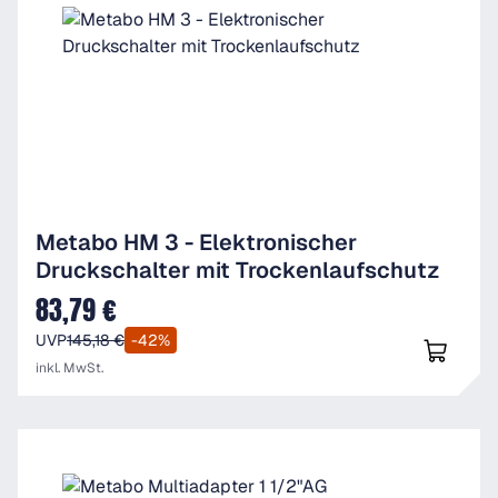
Metabo HM 3 - Elektronischer
Druckschalter mit Trockenlaufschutz
83,79 €
Verkaufspreis:
UVP
145,18 €
-42%
inkl. MwSt.