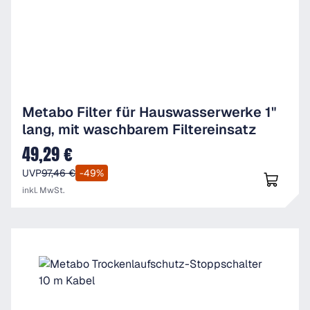
Metabo Filter für Hauswasserwerke 1"
lang, mit waschbarem Filtereinsatz
49,29 €
Verkaufspreis:
UVP
97,46 €
-49%
inkl. MwSt.