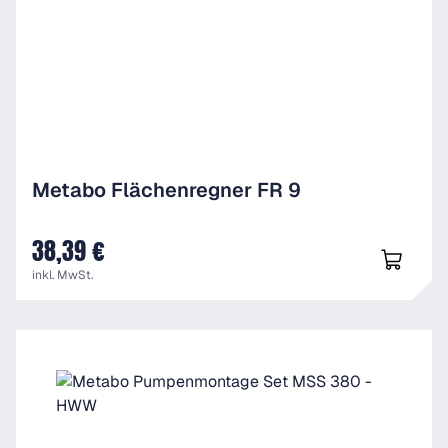
Metabo Flächenregner FR 9
38,39 €
UVP
inkl. MwSt.