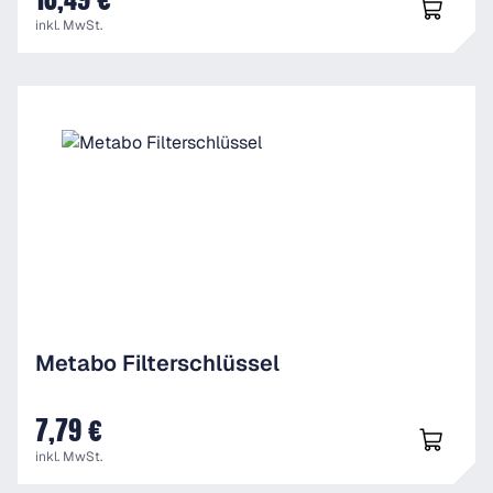
inkl. MwSt.
Metabo Filterschlüssel
7,79 €
UVP
inkl. MwSt.