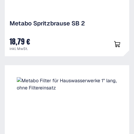
Metabo Spritzbrause SB 2
18,79 €
UVP
inkl. MwSt.