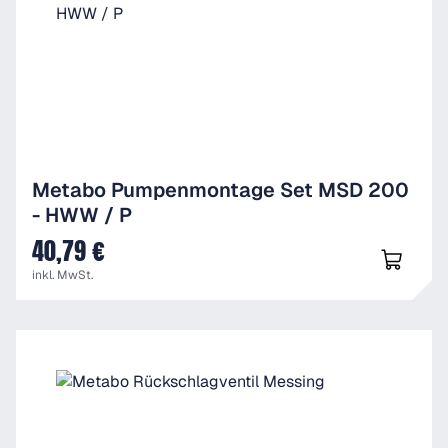
Metabo Pumpenmontage Set MSD 200
- HWW / P
40,79 €
UVP
inkl. MwSt.