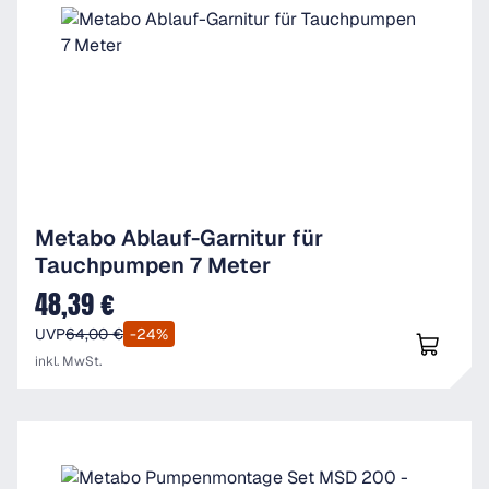
Metabo Ablauf-Garnitur für
Tauchpumpen 7 Meter
48,39 €
Verkaufspreis:
UVP
64,00 €
-24%
inkl. MwSt.