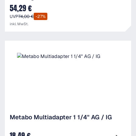
54,29 €
Verkaufspreis:
UVP
74,00 €
-27%
inkl. MwSt.
Metabo Multiadapter 1 1/4" AG / IG
18,49 €
UVP