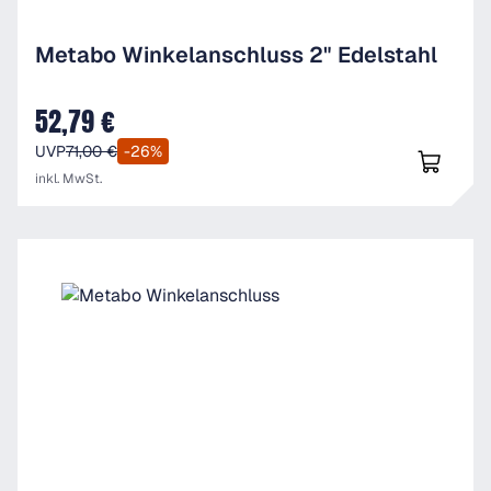
Metabo Winkelanschluss 2" Edelstahl
52,79 €
Verkaufspreis:
UVP
71,00 €
-26%
inkl. MwSt.