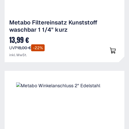
Metabo Filtereinsatz Kunststoff
waschbar 1 1/4" kurz
13,99 €
Verkaufspreis:
UVP
18,00 €
-22%
inkl. MwSt.