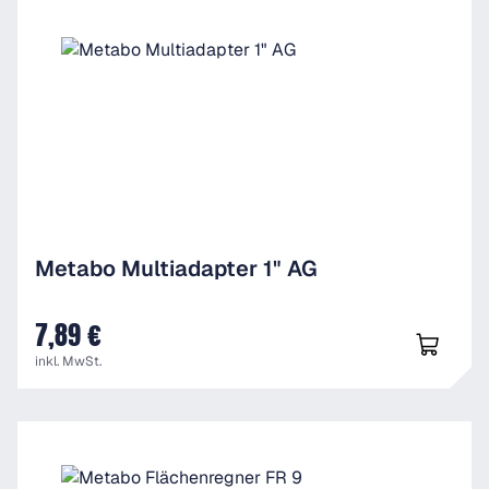
Metabo Multiadapter 1" AG
7,89 €
UVP
inkl. MwSt.