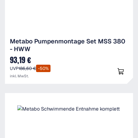
Metabo Pumpenmontage Set MSS 380
- HWW
93,19 €
Verkaufspreis:
UVP
186,60 €
-50%
inkl. MwSt.