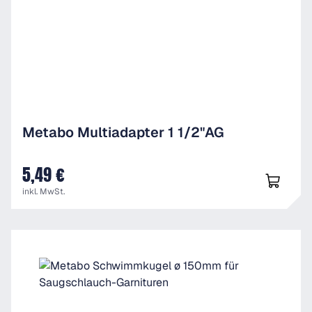
Metabo Multiadapter 1 1/2"AG
5,49 €
UVP
inkl. MwSt.