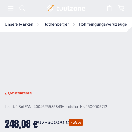
Warenkorb enthält 0 Positionen. Der
Rothenberger Spiralen Starterset, 13mm
Unsere Marken
Rothenberger
Rohrreingungswerkzeuge
Inhalt: 1 Set
EAN: 4004625585849
Hersteller-Nr: 1500005712
248,08 €
UVP
600,00 €
-59%