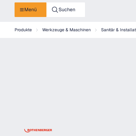
Menü
Suchen
Rothenberger RP30 , Prüfpumpe, manuell
Produkte
Werkzeuge & Maschinen
Sanitär & Installa