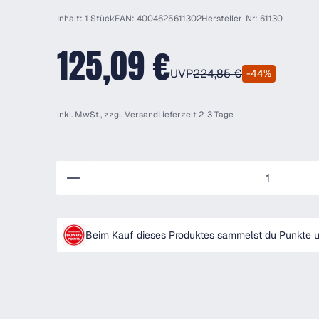
Inhalt: 1 Stück
EAN: 4004625611302
Hersteller-Nr: 61130
125,09 €
UVP
224,85 €
-44%
inkl. MwSt., zzgl.
Versand
Lieferzeit 2-3 Tage
Anzahl
Beim Kauf dieses Produktes sammelst du Punkte un