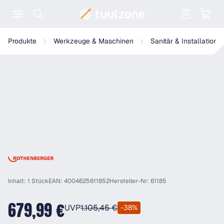
Warenkorb enthält 0 Positionen. Der
Rothenberger RP Pro III, Prüfpumpe, elektrisch
Produkte
Werkzeuge & Maschinen
Sanitär & Installation
Inhalt: 1 Stück
EAN: 4004625611852
Hersteller-Nr: 61185
679,99 €
UVP
1.105,45 €
-38%