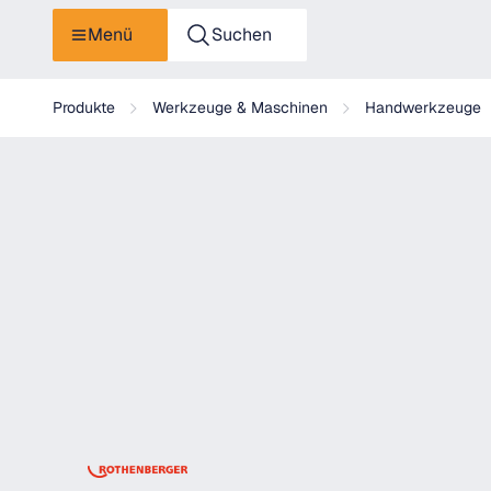
Menü
Suchen
Rothenberger ROFAST Zangenschlüssel 10" 260 mm
Produkte
Werkzeuge & Maschinen
Handwerkzeuge