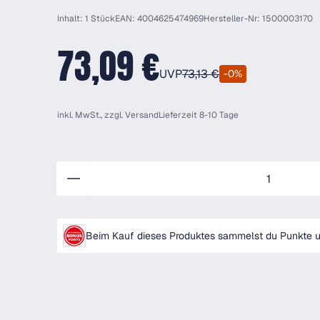
Inhalt: 1 Stück
EAN: 4004625474969
Hersteller-Nr: 1500003170
73,09 €
UVP
73,13 €
-0%
inkl. MwSt., zzgl.
Versand
Lieferzeit 8-10 Tage
Anzahl
Beim Kauf dieses Produktes sammelst du Punkte un