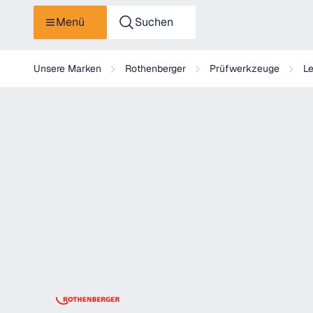
Menü
Suchen
Rothenberger Lecksuchspray, 400ml, Aerosole 2,5A
Unsere Marken
Rothenberger
Prüfwerkzeuge
L