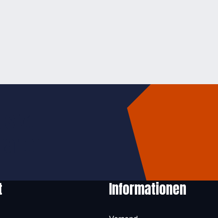
usive
halten.
t
Informationen