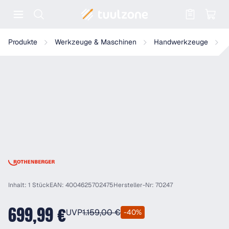
Warenkorb enthält 0 Positionen. Der
Rothenberger Ketten-Rohrzange HEAVY DUTY, 12"
Produkte
Werkzeuge & Maschinen
Handwerkzeuge
Inhalt: 1 Stück
EAN: 4004625702475
Hersteller-Nr: 70247
699,99 €
UVP
1.159,00 €
-40%