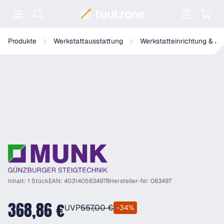
Warenkorb enthält 0 Positionen. Der
Munk Stahl-Abschlusstür
Produkte
Werkstattausstattung
Werkstatteinrichtung & A
Inhalt: 1 Stück
EAN: 4031405634978
Hersteller-Nr: 063497
368,86 €
UVP
557,00 €
-34%