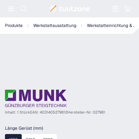
Warenkorb enthält 0 Positionen. Der
Munk Schrägaufstieg unten
Produkte
Werkstattausstattung
Werkstatteinrichtung & A
Inhalt: 1 Stück
EAN: 4031405279612
Hersteller-Nr: 027961
auswählen
Länge Gerüst (mm)