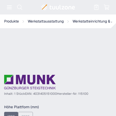
Warenkorb enthält 0 Positionen. Der
Munk Klappgerüst 0,75 x 1,80 m
Produkte
Werkstattausstattung
Werkstatteinrichtung & A
Inhalt: 1 Stück
EAN: 4031405151000
Hersteller-Nr: 115100
auswählen
Höhe Plattform (mm)