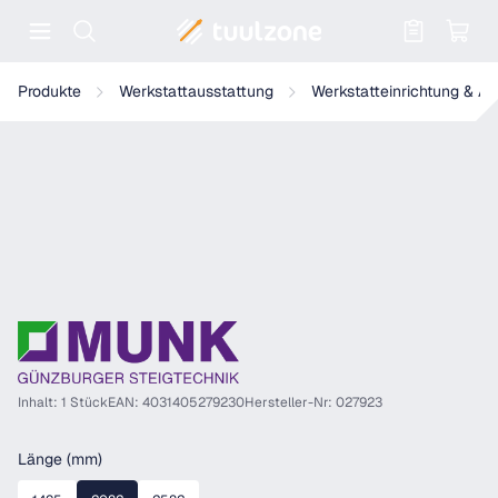
Warenkorb enthält 0 Positionen. Der
Munk Fahrbalken
Produkte
Werkstattausstattung
Werkstatteinrichtung & A
Inhalt: 1 Stück
EAN: 4031405279230
Hersteller-Nr: 027923
auswählen
Länge (mm)