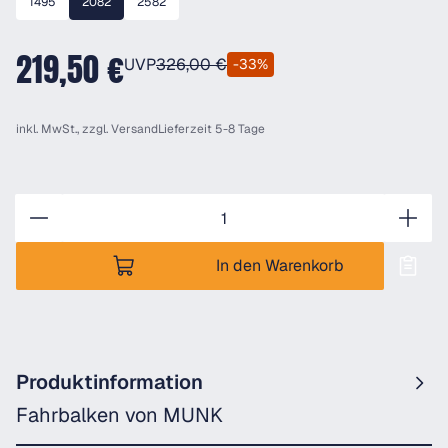
1495
2082
2582
219,50 €
UVP
326,00 €
-33%
inkl. MwSt., zzgl.
Versand
Lieferzeit 5-8 Tage
Anzahl
In den Warenkorb
Produktinformation
Fahrbalken von MUNK