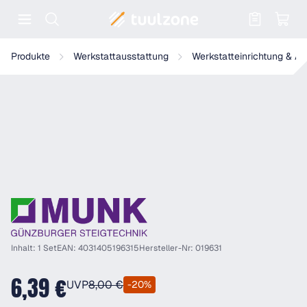
Warenkorb enthält 0 Positionen. Der
Munk Entnahmesperre Oberleiter Sprossen-Mehrzweckleiter
Produkte
Werkstattausstattung
Werkstatteinrichtung & A
Inhalt: 1 Set
EAN: 4031405196315
Hersteller-Nr: 019631
6,39 €
UVP
8,00 €
-20%