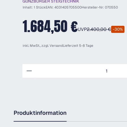
Inhalt: 1 Stück
EAN: 4031405705500
Hersteller-Nr: 070550
1.684,50 €
UVP
2.400,00 €
-30%
inkl. MwSt., zzgl.
Versand
Lieferzeit 5-8 Tage
Anzahl
Produktinformation