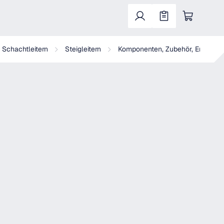
Warenkorb enthält 0 Positionen. Der Gesa
, Schachtleitern
Steigleitern
Komponenten, Zubehör, Ersatztei