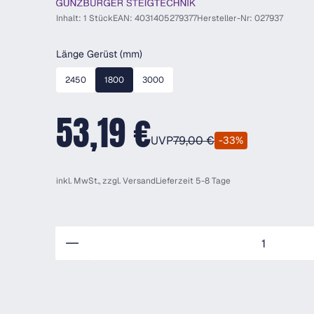
Inhalt: 1 Stück
EAN: 4031405279377
Hersteller-Nr: 027937
auswählen
Länge Gerüst (mm)
2450
1800
3000
53,19 €
UVP
79,00 €
-33%
inkl. MwSt., zzgl.
Versand
Lieferzeit 5-8 Tage
Anzahl