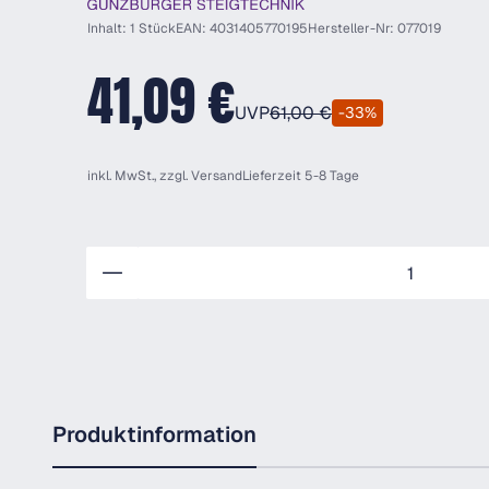
Inhalt: 1 Stück
EAN: 4031405770195
Hersteller-Nr: 077019
41,09 €
UVP
61,00 €
-33%
inkl. MwSt., zzgl.
Versand
Lieferzeit 5-8 Tage
Anzahl
Produktinformation