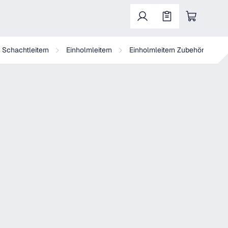
Warenkorb enthält 0 Positionen. Der Gesa
, Schachtleitern
Einholmleitern
Einholmleitern Zubehör