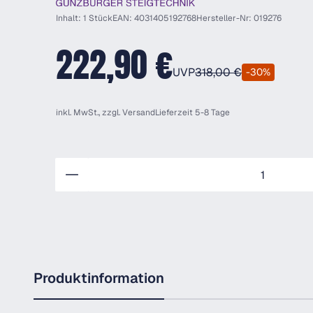
Inhalt: 1 Stück
EAN: 4031405192768
Hersteller-Nr: 019276
222,90 €
UVP
318,00 €
-30%
inkl. MwSt., zzgl.
Versand
Lieferzeit 5-8 Tage
Anzahl
Produktinformation