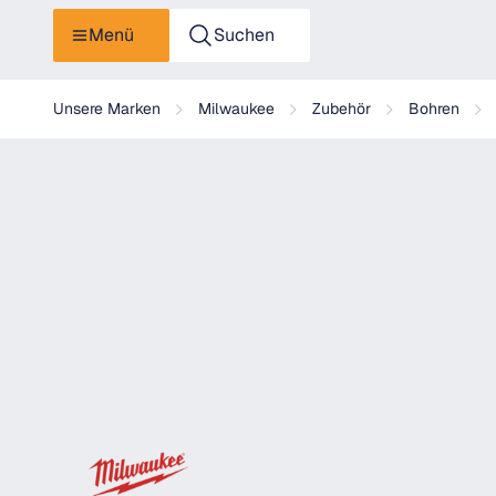
Menü
Suchen
Milwaukee - ZENTRIERBOHRER-ADAPTER KURZ F. DD3-152 
Unsere Marken
Milwaukee
Zubehör
Bohren