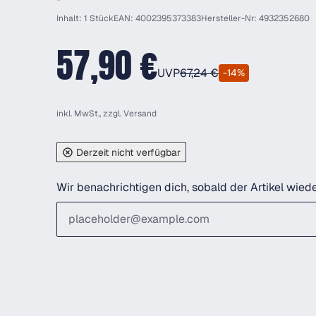
Inhalt: 1 Stück
EAN: 4002395373383
Hersteller-Nr: 4932352680
57,90 €
UVP
67,24 €
-14%
inkl. MwSt., zzgl.
Versand
Derzeit nicht verfügbar
Wir benachrichtigen dich, sobald der Artikel wiede