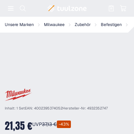
Warenkorb enthält 0 Positionen. Der
Milwaukee Schrauberbitkassette 27-tlg. PH/PZ/TX
Unsere Marken
Milwaukee
Zubehör
Befestigen
S
Inhalt: 1 Set
EAN: 4002395374052
Hersteller-Nr: 4932352747
21,35 €
UVP
37,13 €
-43%