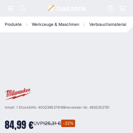
Warenkorb enthält 0 Positionen. Der
Milwaukee - SDS MAX HAMMERBOHRER 18x540 - 1ST - 4932352
Produkte
Werkzeuge & Maschinen
Verbrauchsmaterial
Inhalt: 1 Stück
EAN: 4002395374199
Hersteller-Nr: 4932352761
84,99 €
UVP
125,31 €
-32%