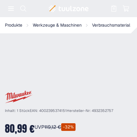
Warenkorb enthält 0 Positionen. Der
Milwaukee - SDS MAX HAMMERBOHRER 16x540 - 1ST - 4932352
Produkte
Werkzeuge & Maschinen
Verbrauchsmaterial
Inhalt: 1 Stück
EAN: 4002395374151
Hersteller-Nr: 4932352757
80,99 €
UVP
119,12 €
-32%