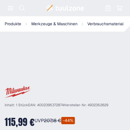
Warenkorb enthält 0 Positionen. Der
Milwaukee - Dia-Bohrkrone DCH 62x180mm M16 - 4932352629
Produkte
Werkzeuge & Maschinen
Verbrauchsmaterial
Inhalt: 1 Stück
EAN: 4002395372874
Hersteller-Nr: 4932352629
115,99 €
UVP
207,18 €
-44%