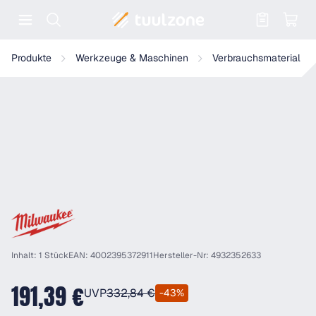
Warenkorb enthält 0 Positionen. Der
Milwaukee - DIA-BOHRKRONE DCH 127X180MM M16 - 49323526
Produkte
Werkzeuge & Maschinen
Verbrauchsmaterial
Inhalt: 1 Stück
EAN: 4002395372911
Hersteller-Nr: 4932352633
191,39 €
UVP
332,84 €
-43%