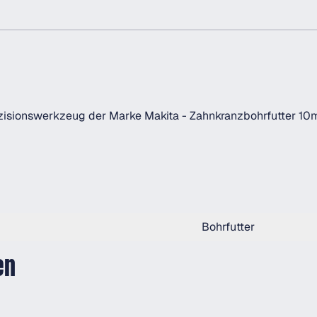
äzisionswerkzeug der Marke Makita - Zahnkranzbohrfutter 1
Bohrfutter
en