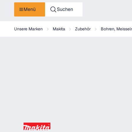
Menü
Suchen
Makita Zahnkranzbohrfutter 10mm - P-04313
Unsere Marken
Makita
Zubehör
Bohren, Meissel