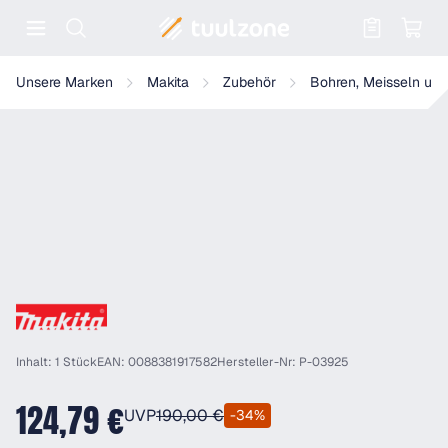
Warenkorb enthält 0 Positionen. Der
Makita Verlängerung, Ø 25,0mm - Länge 280mm - P-03925
Unsere Marken
Makita
Zubehör
Bohren, Meisseln und
Inhalt: 1 Stück
EAN: 0088381917582
Hersteller-Nr: P-03925
124,79 €
UVP
190,00 €
-34%