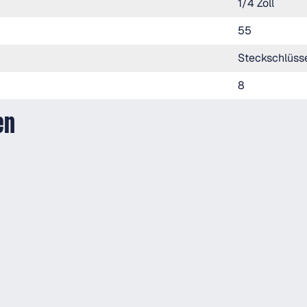
1/4 Zoll
55
Steckschlüss
8
en