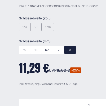
Inhalt: 1 Stück
EAN: 0088381946988
Hersteller-Nr: P-06292
auswählen
Schlüsselweite (Zoll)
1/4
3/8
5/16
(Diese Option ist zurzeit nicht verfügbar.)
(Diese Option ist zurzeit nicht verfügbar.)
(Diese Option ist zurzeit nicht verfügbar.)
auswählen
Schlüsselweite (mm)
10
13
5,5
7
8
11,29 €
UVP
15,00 €
-25%
inkl. MwSt., zzgl.
Versand
Lieferzeit 5-7 Tage
Anzahl