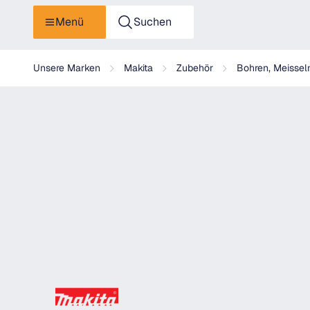
Menü
Suchen
Makita Steckschlüssel 1/4" SW8 - P-06292
Unsere Marken
Makita
Zubehör
Bohren, Meissel