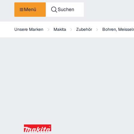
Menü
Suchen
Makita PZ Bit 2x50 - P-06127
Unsere Marken
Makita
Zubehör
Bohren, Meissel