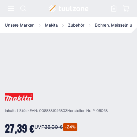
Warenkorb enthält 0 Positionen. Der
Makita PH Bit 2x50 - P-06068
Unsere Marken
Makita
Zubehör
Bohren, Meisseln und
Inhalt: 1 Stück
EAN: 0088381946803
Hersteller-Nr: P-06068
27,39 €
UVP
36,00 €
-24%