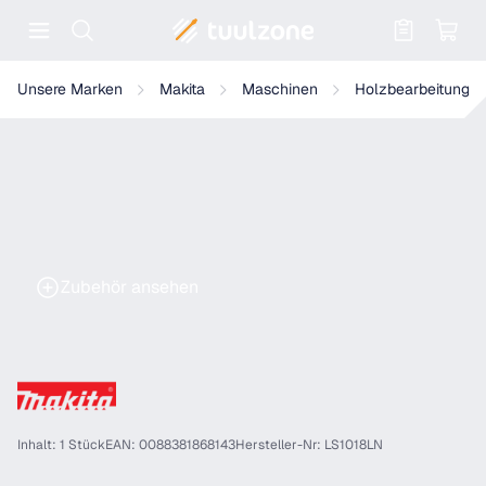
Warenkorb enthält 0 Positionen. Der
Makita Kapp- und Gehrungssäge - LS1018LN
Unsere Marken
Makita
Maschinen
Holzbearbeitung
Zubehör ansehen
Inhalt: 1 Stück
EAN: 0088381868143
Hersteller-Nr: LS1018LN