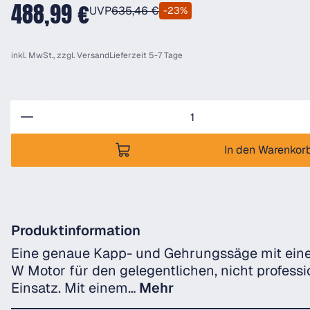
488,99 €
UVP
635,46 €
-23%
inkl. MwSt., zzgl.
Versand
Lieferzeit 5-7 Tage
Anzahl
In den Warenkor
Produktinformation
Eine genaue Kapp- und Gehrungssäge mit ein
W Motor für den gelegentlichen, nicht professi
Einsatz. Mit einem…
Mehr