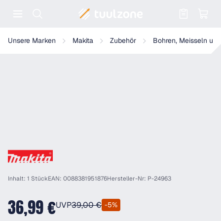
Warenkorb enthält 0 Positionen. Der
Makita Kanalmeißel SDS-PLUS, 22x250 mm - P-24963
Unsere Marken
Makita
Zubehör
Bohren, Meisseln und
Inhalt: 1 Stück
EAN: 0088381951876
Hersteller-Nr: P-24963
36,99 €
UVP
39,00 €
-5%