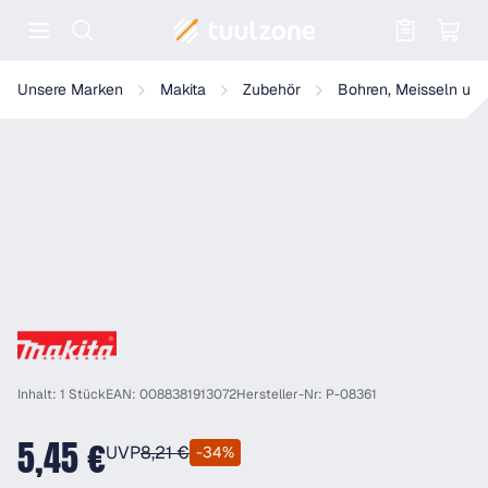
Warenkorb enthält 0 Positionen. Der
Makita Getriebefett - P-08361
Unsere Marken
Makita
Zubehör
Bohren, Meisseln und
Inhalt: 1 Stück
EAN: 0088381913072
Hersteller-Nr: P-08361
5,45 €
UVP
8,21 €
-34%